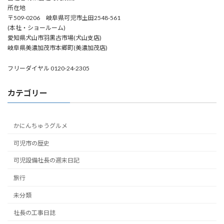
所在地
〒509-0206 岐阜県可児市土田2548-561
(本社・ショールーム)
愛知県犬山市羽黒古市場(犬山支店)
岐阜県美濃加茂市本郷町(美濃加茂店)
フリーダイヤル 0120-24-2305
カテゴリー
かにんちゅうグルメ
可児市の歴史
可児設備社長の週末日記
旅行
未分類
社長の工事日誌