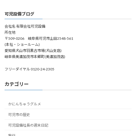
可児設備ブログ
会社名 有限会社可児設備
所在地
〒509-0206 岐阜県可児市土田2548-561
(本社・ショールーム)
愛知県犬山市羽黒古市場(犬山支店)
岐阜県美濃加茂市本郷町(美濃加茂店)
フリーダイヤル 0120-24-2305
カテゴリー
かにんちゅうグルメ
可児市の歴史
可児設備社長の週末日記
旅行