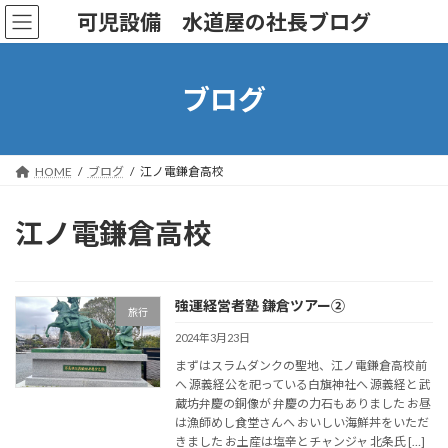
コ
ナ
可児設備 水道屋の社長ブログ
ン
ビ
テ
ゲ
ン
ー
ツ
シ
ブログ
へ
ョ
ス
ン
キ
に
ッ
移
HOME
ブログ
江ノ電鎌倉⾼校
プ
動
江ノ電鎌倉⾼校
強運経営者塾 鎌倉ツアー②
旅行
2024年3月23日
まずはスラムダンクの聖地、江ノ電鎌倉高校前
へ 源義経公を祀っている白旗神社へ 源義経と武
蔵坊弁慶の銅像が 弁慶の力石もありました お昼
は漁師めし食堂さんへ おいしい海鮮丼をいただ
きました お土産は塩辛とチャンジャ 北条氏 […]