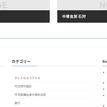
中華食房 石狩
2016年9月12日
カテゴリー
Re
かにんちゅうグルメ
可児市の歴史
可児設備社長の週末日記
旅行