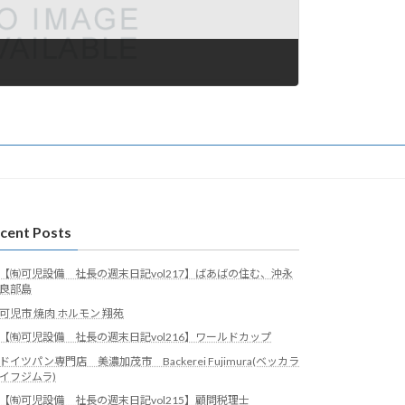
cent Posts
【㈲可児設備 社長の週末日記vol217】ばあばの住む、沖永
良部島
可児市 焼肉 ホルモン 翔苑
【㈲可児設備 社長の週末日記vol216】ワールドカップ
ドイツパン専門店 美濃加茂市 Backerei Fujimura(ベッカラ
イフジムラ)
【㈲可児設備 社長の週末日記vol215】顧問税理士