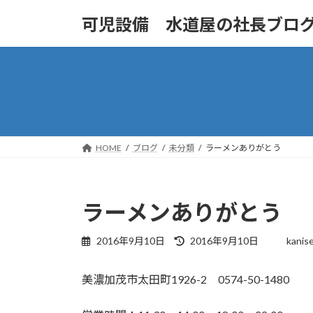
コ
ナ
可児設備 水道屋の社長ブロ
ン
ビ
テ
ゲ
ン
ー
ツ
シ
へ
ョ
ス
ン
キ
に
ッ
移
HOME
ブログ
未分類
ラーメンありがとう
プ
動
ラーメンありがとう
最
2016年9月10日
2016年9月10日
kanis
終
更
美濃加茂市太田町1926-2 0574-50-1480
新
日
時