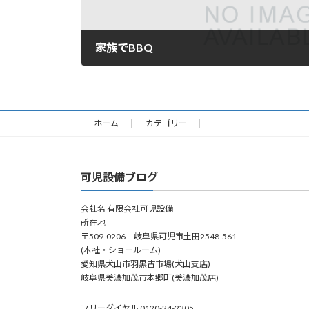
家族でBBQ
2016年8月18日
ホーム
カテゴリー
可児設備ブログ
会社名 有限会社可児設備
所在地
〒509-0206 岐阜県可児市土田2548-561
(本社・ショールーム)
愛知県犬山市羽黒古市場(犬山支店)
岐阜県美濃加茂市本郷町(美濃加茂店)
フリーダイヤル 0120-24-2305