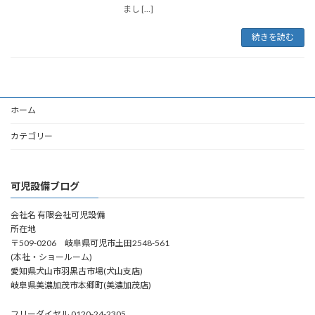
まし […]
続きを読む
ホーム
カテゴリー
可児設備ブログ
会社名 有限会社可児設備
所在地
〒509-0206 岐阜県可児市土田2548-561
(本社・ショールーム)
愛知県犬山市羽黒古市場(犬山支店)
岐阜県美濃加茂市本郷町(美濃加茂店)
フリーダイヤル 0120-24-2305