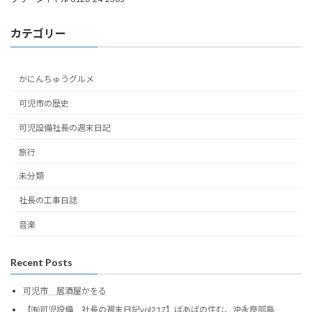
カテゴリー
かにんちゅうグルメ
可児市の歴史
可児設備社長の週末日記
旅行
未分類
社長の工事日誌
音楽
Recent Posts
可児市 居酒屋かをる
【㈲可児設備 社長の週末日記vol217】ばあばの住む、沖永良部島