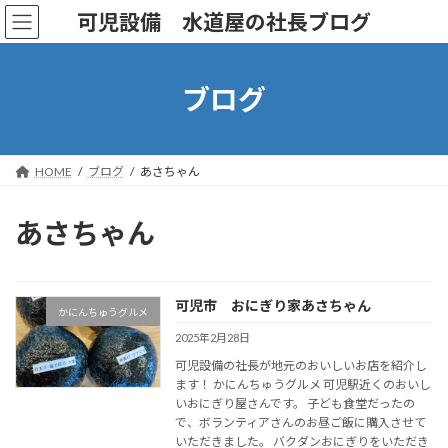
コ
ナ
可児設備 水道屋の社長ブログ
ン
ビ
テ
ゲ
ン
ー
ツ
シ
ブログ
へ
ョ
ス
ン
キ
に
ッ
移
HOME
ブログ
あさちゃん
プ
動
あさちゃん
可児市 おにぎり家あさちゃん
かにんちゅうグルメ
2025年2月28日
可児設備の社長が地元のおいしいお店を紹介し
ます！ かにんちゅうグルメ 可児駅近くのおいし
いおにぎり屋さんです。 子ども食堂だったの
で、ボランティアさんのお昼ご飯に購入させて
いただきました。 バクダンおにぎりをいただき