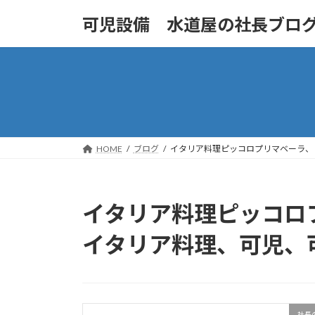
コ
ナ
可児設備 水道屋の社長ブロ
ン
ビ
テ
ゲ
ン
ー
ツ
シ
へ
ョ
ス
ン
キ
に
ッ
移
HOME
ブログ
イタリア料理ピッコロプリマベーラ、
プ
動
イタリア料理ピッコロ
イタリア料理、可児、
社長