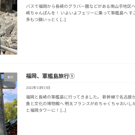
バスで福岡から長崎のグラバー園などがある南山手地区へ
崎ちゃんぽんを！ いよいよフェリーに乗って軍艦島へ す
多もつ鍋いっとく […]
福岡、軍艦島旅行①
旅行
2022年10月15日
福岡と長崎の軍艦島に行ってきました。 新幹線で名古屋
食と文化の博物館へ 明太フランスがめちゃくちゃおいし
と福岡タワーに！ […]