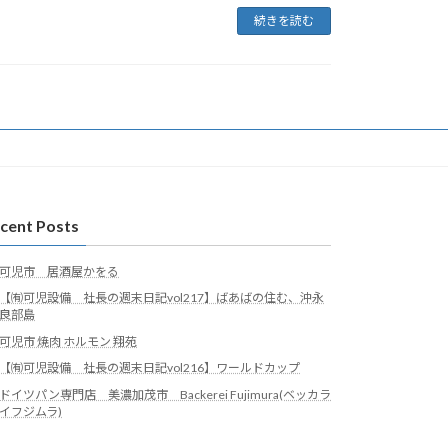
続きを読む
cent Posts
可児市 居酒屋かをる
【㈲可児設備 社長の週末日記vol217】ばあばの住む、沖永
良部島
可児市 焼肉 ホルモン 翔苑
【㈲可児設備 社長の週末日記vol216】ワールドカップ
ドイツパン専門店 美濃加茂市 Backerei Fujimura(ベッカラ
イフジムラ)