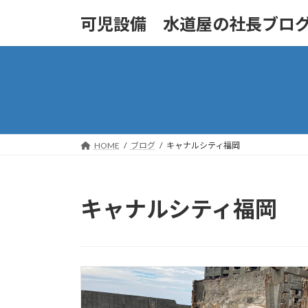
コ
ナ
可児設備 水道屋の社長ブロ
ン
ビ
テ
ゲ
ン
ー
ツ
シ
へ
ョ
ス
ン
キ
に
ッ
移
HOME
ブログ
キャナルシティ福岡
プ
動
キャナルシティ福岡