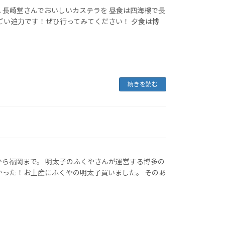
 長崎堂さんでおいしいカステラを 昼食は四海樓で長
ごい迫力です！ぜひ行ってみてください！ 夕食は博
続きを読む
から福岡まで。 明太子のふくやさんが運営する博多の
かった！お土産にふくやの明太子買いました。 そのあ