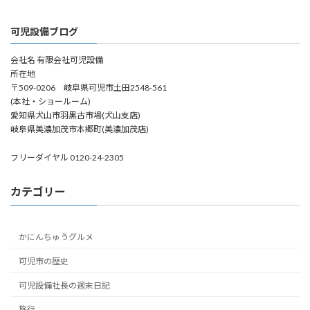
可児設備ブログ
会社名 有限会社可児設備
所在地
〒509-0206 岐阜県可児市土田2548-561
(本社・ショールーム)
愛知県犬山市羽黒古市場(犬山支店)
岐阜県美濃加茂市本郷町(美濃加茂店)
フリーダイヤル 0120-24-2305
カテゴリー
かにんちゅうグルメ
可児市の歴史
可児設備社長の週末日記
旅行