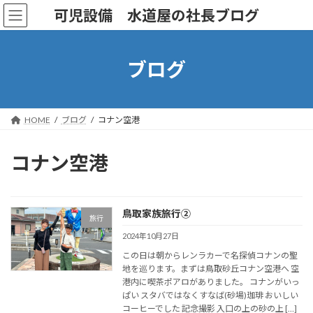
コ
ナ
可児設備 水道屋の社長ブログ
ン
ビ
テ
ゲ
ン
ー
ツ
シ
ブログ
へ
ョ
ス
ン
キ
に
ッ
移
HOME
ブログ
コナン空港
プ
動
コナン空港
鳥取家族旅行②
旅行
2024年10月27日
この日は朝からレンラカーで名探偵コナンの聖
地を巡ります。まずは鳥取砂丘コナン空港へ 空
港内に喫茶ポアロがありました。 コナンがいっ
ぱい スタバではなくすなば(砂場)珈琲 おいしい
コーヒーでした 記念撮影 入口の上の砂の上 […]