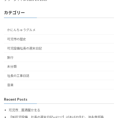
カテゴリー
かにんちゅうグルメ
可児市の歴史
可児設備社長の週末日記
旅行
未分類
社長の工事日誌
音楽
Recent Posts
可児市 居酒屋かをる
【㈲可児設備 社長の週末日記vol217】ばあばの住む、沖永良部島