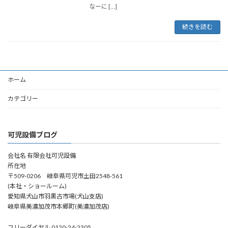
なーに […]
続きを読む
ホーム
カテゴリー
可児設備ブログ
会社名 有限会社可児設備
所在地
〒509-0206 岐阜県可児市土田2548-561
(本社・ショールーム)
愛知県犬山市羽黒古市場(犬山支店)
岐阜県美濃加茂市本郷町(美濃加茂店)
フリーダイヤル 0120-24-2305