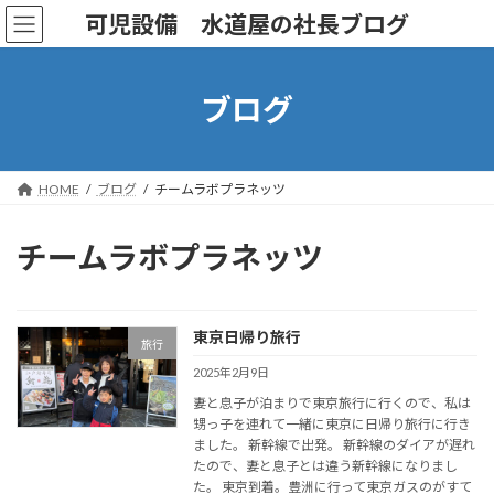
コ
ナ
可児設備 水道屋の社長ブログ
ン
ビ
テ
ゲ
ン
ー
ツ
シ
ブログ
へ
ョ
ス
ン
キ
に
ッ
移
HOME
ブログ
チームラボプラネッツ
プ
動
チームラボプラネッツ
東京日帰り旅行
旅行
2025年2月9日
妻と息子が泊まりで東京旅行に行くので、私は
甥っ子を連れて一緒に東京に日帰り旅行に行き
ました。 新幹線で出発。 新幹線のダイアが遅れ
たので、妻と息子とは違う新幹線になりまし
た。 東京到着。豊洲に行って東京ガスのがすて