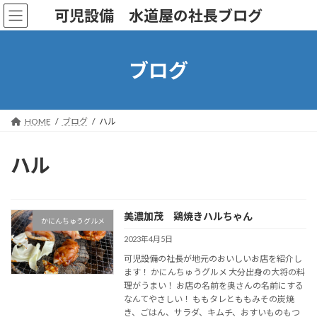
コ
ナ
可児設備 水道屋の社長ブログ
ン
ビ
テ
ゲ
ン
ー
ツ
シ
ブログ
へ
ョ
ス
ン
キ
に
ッ
移
HOME
ブログ
ハル
プ
動
ハル
美濃加茂 鶏焼きハルちゃん
かにんちゅうグルメ
2023年4月5日
可児設備の社長が地元のおいしいお店を紹介し
ます！ かにんちゅうグルメ 大分出身の大将の料
理がうまい！ お店の名前を奥さんの名前にする
なんてやさしい！ ももタレとももみその炭焼
き、ごはん、サラダ、キムチ、おすいものもつ