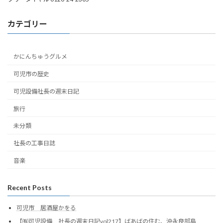
カテゴリー
かにんちゅうグルメ
可児市の歴史
可児設備社長の週末日記
旅行
未分類
社長の工事日誌
音楽
Recent Posts
可児市 居酒屋かをる
【㈲可児設備 社長の週末日記vol217】ばあばの住む、沖永良部島