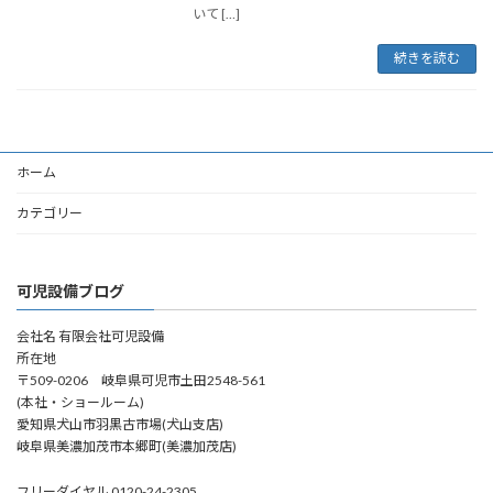
いて […]
続きを読む
ホーム
カテゴリー
可児設備ブログ
会社名 有限会社可児設備
所在地
〒509-0206 岐阜県可児市土田2548-561
(本社・ショールーム)
愛知県犬山市羽黒古市場(犬山支店)
岐阜県美濃加茂市本郷町(美濃加茂店)
フリーダイヤル 0120-24-2305