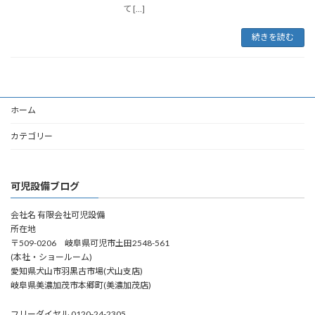
て […]
続きを読む
ホーム
カテゴリー
可児設備ブログ
会社名 有限会社可児設備
所在地
〒509-0206 岐阜県可児市土田2548-561
(本社・ショールーム)
愛知県犬山市羽黒古市場(犬山支店)
岐阜県美濃加茂市本郷町(美濃加茂店)
フリーダイヤル 0120-24-2305