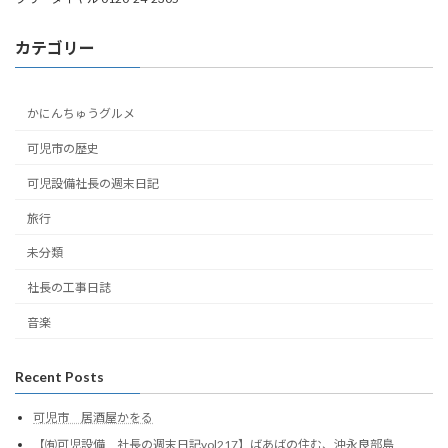
カテゴリー
かにんちゅうグルメ
可児市の歴史
可児設備社長の週末日記
旅行
未分類
社長の工事日誌
音楽
Recent Posts
可児市 居酒屋かをる
【㈲可児設備 社長の週末日記vol217】ばあばの住む、沖永良部島