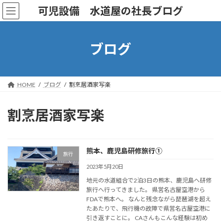
コ
ナ
可児設備 水道屋の社長ブログ
ン
ビ
テ
ゲ
ン
ー
ツ
シ
ブログ
へ
ョ
ス
ン
キ
に
ッ
移
HOME
ブログ
割烹居酒家写楽
プ
動
割烹居酒家写楽
熊本、鹿児島研修旅行①
旅行
2023年5月20日
地元の水道組合で2泊3日の熊本、鹿児島へ研修
旅行へ行ってきました。 県営名古屋空港から
FDAで熊本へ。 なんと残念ながら琵琶湖を超え
たあたりで、飛行機の故障で県営名古屋空港に
引き返すことに。 CAさんもこんな経験は初め