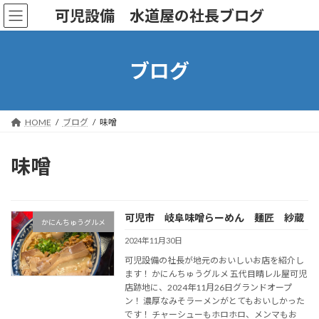
コ
ナ
可児設備 水道屋の社長ブログ
ン
ビ
テ
ゲ
ン
ー
ツ
シ
ブログ
へ
ョ
ス
ン
キ
に
ッ
移
HOME
ブログ
味噌
プ
動
味噌
可児市 岐阜味噌らーめん 麺匠 紗蔵
かにんちゅうグルメ
2024年11月30日
可児設備の社長が地元のおいしいお店を紹介し
ます！ かにんちゅうグルメ 五代目晴レル屋可児
店跡地に、2024年11月26日グランドオープ
ン！ 濃厚なみそラーメンがとてもおいしかった
です！ チャーシューもホロホロ、メンマもお