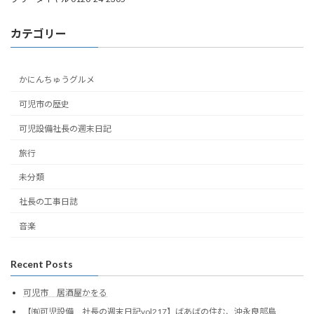
カテゴリー
かにんちゅうグルメ
可児市の歴史
可児設備社長の週末日記
旅行
未分類
社長の工事日誌
音楽
Recent Posts
可児市 居酒屋かをる
【㈲可児設備 社長の週末日記vol217】ばあばの住む、沖永良部島