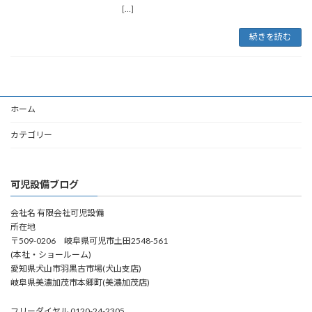
[…]
続きを読む
ホーム
カテゴリー
可児設備ブログ
会社名 有限会社可児設備
所在地
〒509-0206 岐阜県可児市土田2548-561
(本社・ショールーム)
愛知県犬山市羽黒古市場(犬山支店)
岐阜県美濃加茂市本郷町(美濃加茂店)
フリーダイヤル 0120-24-2305