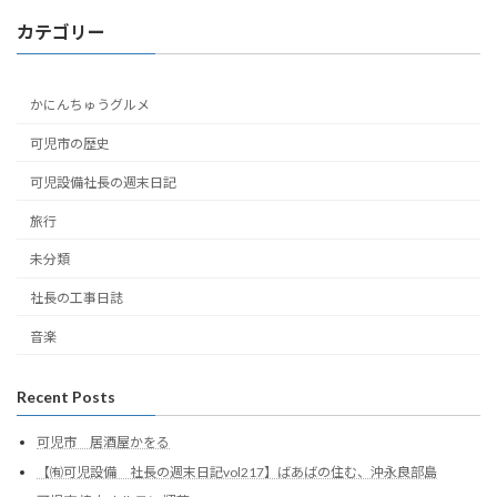
カテゴリー
かにんちゅうグルメ
可児市の歴史
可児設備社長の週末日記
旅行
未分類
社長の工事日誌
音楽
Recent Posts
可児市 居酒屋かをる
【㈲可児設備 社長の週末日記vol217】ばあばの住む、沖永良部島