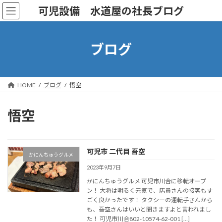
コ
ナ
可児設備 水道屋の社長ブログ
ン
ビ
テ
ゲ
ン
ー
ツ
シ
ブログ
へ
ョ
ス
ン
キ
に
ッ
移
HOME
ブログ
悟空
プ
動
悟空
可児市 二代目 吾空
かにんちゅうグルメ
2023年9月7日
かにんちゅうグルメ 可児市川合に移転オープ
ン！ 大将は明るく元気で、店員さんの接客もす
ごく良かったです！ タクシーの運転手さんから
も、吾空さんはいいと聞きますよと言われまし
た！ 可児市川合802-10574-62-001 […]