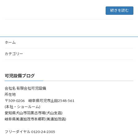
続きを読む
ホーム
カテゴリー
可児設備ブログ
会社名 有限会社可児設備
所在地
〒509-0206 岐阜県可児市土田2548-561
(本社・ショールーム)
愛知県犬山市羽黒古市場(犬山支店)
岐阜県美濃加茂市本郷町(美濃加茂店)
フリーダイヤル 0120-24-2305