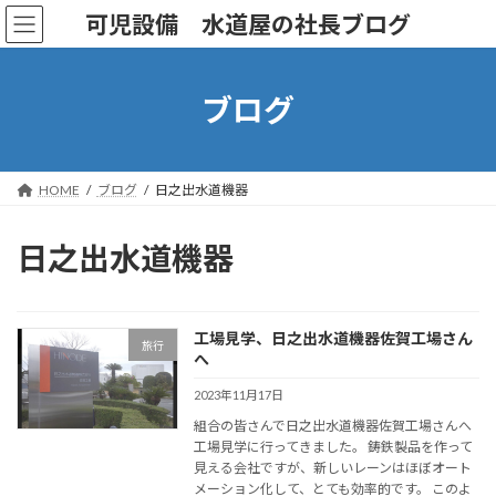
コ
ナ
可児設備 水道屋の社長ブログ
ン
ビ
テ
ゲ
ン
ー
ツ
シ
ブログ
へ
ョ
ス
ン
キ
に
ッ
移
HOME
ブログ
日之出水道機器
プ
動
日之出水道機器
工場見学、日之出水道機器佐賀工場さん
旅行
へ
2023年11月17日
組合の皆さんで日之出水道機器佐賀工場さんへ
工場見学に行ってきました。 鋳鉄製品を作って
見える会社ですが、新しいレーンはほぼオート
メーション化して、とても効率的です。 このよ