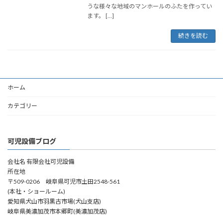
うな様々な地域のマンホールのふたを作ってい
ます。 […]
続きを読む
ホーム
カテゴリー
可児設備ブログ
会社名 有限会社可児設備
所在地
〒509-0206 岐阜県可児市土田2548-561
(本社・ショールーム)
愛知県犬山市羽黒古市場(犬山支店)
岐阜県美濃加茂市本郷町(美濃加茂店)