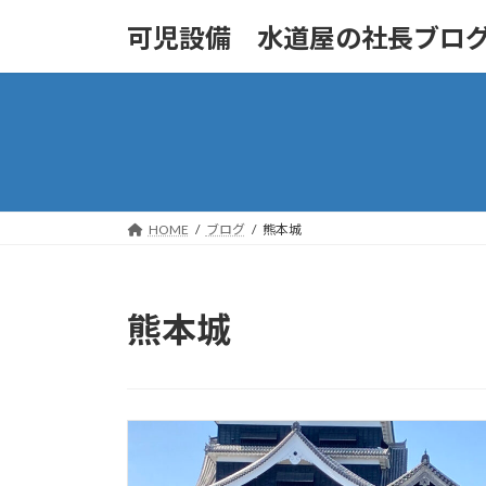
コ
ナ
可児設備 水道屋の社長ブロ
ン
ビ
テ
ゲ
ン
ー
ツ
シ
へ
ョ
ス
ン
キ
に
ッ
移
HOME
ブログ
熊本城
プ
動
熊本城