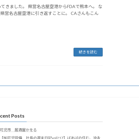
てきました。 県営名古屋空港からFDAで熊本へ。 な
県営名古屋空港に引き返すことに。 CAさんもこん
続きを読む
cent Posts
可児市 居酒屋かをる
【㈲可児設備 社長の週末日記vol217】ばあばの住む、沖永