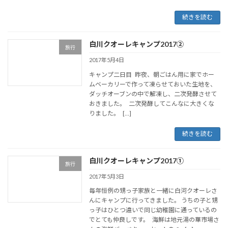
続きを読む
白川クオーレキャンプ2017②
旅行
2017年5月4日
キャンプ二日目 昨夜、朝ごはん用に家でホー
ムベーカリーで作って凍らせておいた生地を、
ダッチオーブンの中で解凍し、二次発酵させて
おきました。 二次発酵してこんなに大きくな
りました。 […]
続きを読む
白川クオーレキャンプ2017①
旅行
2017年5月3日
毎年恒例の甥っ子家族と一緒に白河クオーレさ
んにキャンプに行ってきました。 うちの子と甥
っ子はひとつ違いで同じ幼稚園に通っているの
でとても仲良しです。 海鮮は地元湯の華市場さ