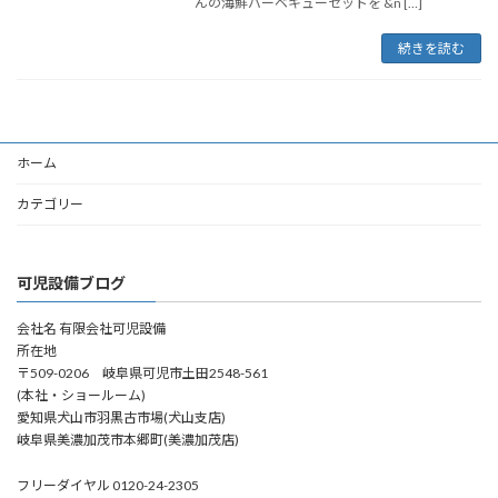
んの海鮮バーベキューセットを &n […]
続きを読む
ホーム
カテゴリー
可児設備ブログ
会社名 有限会社可児設備
所在地
〒509-0206 岐阜県可児市土田2548-561
(本社・ショールーム)
愛知県犬山市羽黒古市場(犬山支店)
岐阜県美濃加茂市本郷町(美濃加茂店)
フリーダイヤル 0120-24-2305