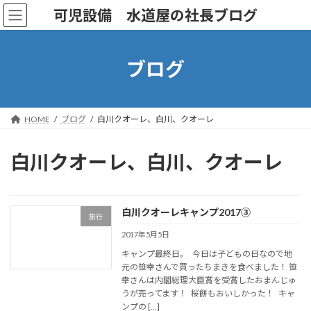
コ
ナ
可児設備 水道屋の社長ブログ
ン
ビ
テ
ゲ
ン
ー
ツ
シ
ブログ
へ
ョ
ス
ン
キ
に
ッ
移
HOME
ブログ
白川クオーレ、白川、クオーレ
プ
動
白川クオーレ、白川、クオーレ
白川クオーレキャンプ2017③
旅行
2017年5月5日
キャンプ最終日。 今日は子どもの日なので地
元の笹幸さんで買ったちまきを食べました！ 笹
幸さんは内閣総理大臣賞を受賞したおまんじゅ
うが売ってます！ 桜餅もおいしかった！ キャ
ンプの […]