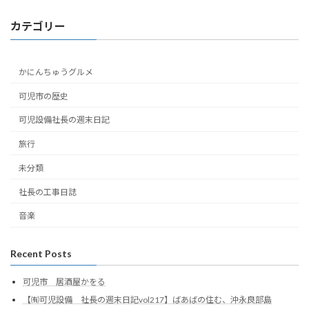
カテゴリー
かにんちゅうグルメ
可児市の歴史
可児設備社長の週末日記
旅行
未分類
社長の工事日誌
音楽
Recent Posts
可児市 居酒屋かをる
【㈲可児設備 社長の週末日記vol217】ばあばの住む、沖永良部島