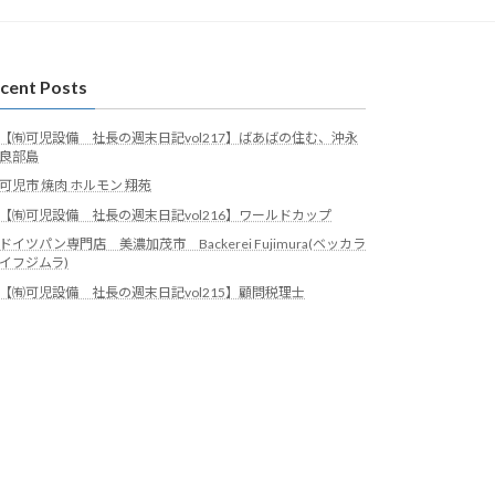
cent Posts
【㈲可児設備 社長の週末日記vol217】ばあばの住む、沖永
良部島
可児市 焼肉 ホルモン 翔苑
【㈲可児設備 社長の週末日記vol216】ワールドカップ
ドイツパン専門店 美濃加茂市 Backerei Fujimura(ベッカラ
イフジムラ)
【㈲可児設備 社長の週末日記vol215】顧問税理士