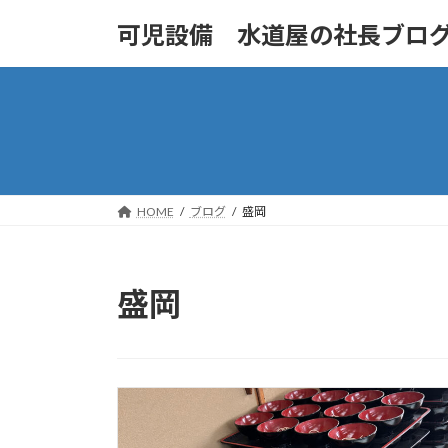
コ
ナ
可児設備 水道屋の社長ブロ
ン
ビ
テ
ゲ
ン
ー
ツ
シ
へ
ョ
ス
ン
キ
に
ッ
移
HOME
ブログ
盛岡
プ
動
盛岡