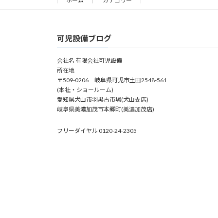
ホーム
カテゴリー
可児設備ブログ
会社名 有限会社可児設備
所在地
〒509-0206 岐阜県可児市土田2548-561
(本社・ショールーム)
愛知県犬山市羽黒古市場(犬山支店)
岐阜県美濃加茂市本郷町(美濃加茂店)
フリーダイヤル 0120-24-2305