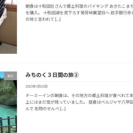
朝食は十和田壮さんで郷土料理のバイキング あきたこま
を購入。 十和田湖を見下ろす発荷峠展望台へ 岩手銀行赤
の地と言われて […]
みちのく３日間の旅②
旅行
2025年5月23日
ドーミーインの朝食は、その地方の郷土料理が食べれて本
上にはまだ雪が残っていました。 昼食はベルジャヤ八甲
んで 名物のせんべ […]