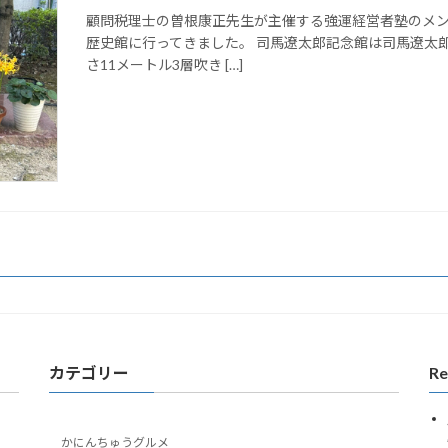
顧問税理士の曽根康正先生が主催する強運経営者塾のメ
歴史館に行ってきました。 司馬遼太郎記念館は司馬遼太
さ11メートル3層吹き […]
カテゴリー
Re
かにんちゅうグルメ