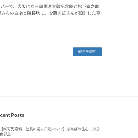
ンバーで、大阪にある司馬遼太郎記念館と松下幸之助
郎さんの自宅と隣接地に、安藤忠雄さんが設計した高
続きを読む
cent Posts
【㈲可児設備 社長の週末日記vol217】ばあばの住む、沖永
良部島