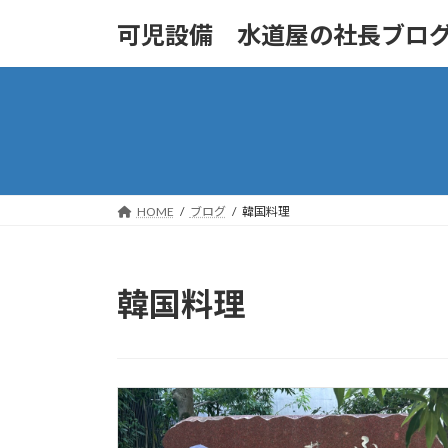
コ
ナ
可児設備 水道屋の社長ブロ
ン
ビ
テ
ゲ
ン
ー
ツ
シ
へ
ョ
ス
ン
キ
に
ッ
移
HOME
ブログ
韓国料理
プ
動
韓国料理