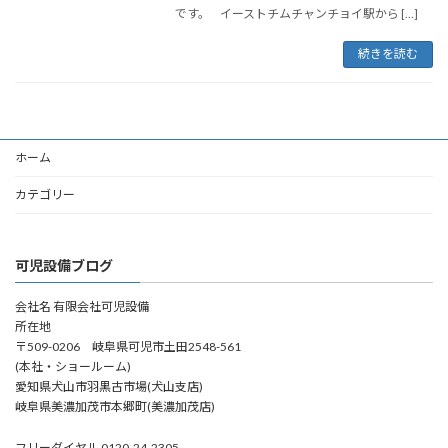
です。 イーストチムチャンチョイ駅から […]
続きを読む
ホーム
カテゴリー
可児設備ブログ
会社名 有限会社可児設備
所在地
〒509-0206 岐阜県可児市土田2548-561
(本社・ショールーム)
愛知県犬山市羽黒古市場(犬山支店)
岐阜県美濃加茂市本郷町(美濃加茂店)
フリーダイヤル 0120-24-2305