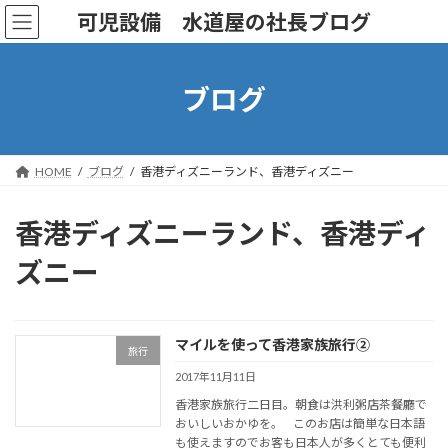
コ
ナ
可児設備 水道屋の社長ブログ
ン
ビ
テ
ゲ
ン
ー
ツ
シ
ブログ
へ
ョ
ス
ン
キ
に
ッ
移
HOME
ブログ
香港ディズニーランド、香港ディズニー
プ
動
香港ディズニーランド、香港ディ
ズニー
マイルを使って香港家族旅行②
旅行
2017年11月11日
香港家族旅行二日目。朝食は洪利粥店茶餐廳で
おいしいおかゆを。 このお店は簡単な日本語
も使えますのでお客も日本人が多くとても便利