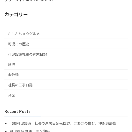
カテゴリー
かにんちゅうグルメ
可児市の歴史
可児設備社長の週末日記
旅行
未分類
社長の工事日誌
音楽
Recent Posts
【㈲可児設備 社長の週末日記vol217】ばあばの住む、沖永良部島
可児市 焼肉 ホルモン 翔苑