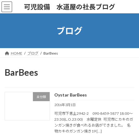
コ
ナ
可児設備 水道屋の社長ブログ
ン
ビ
テ
ゲ
ン
ー
ツ
シ
ブログ
へ
ョ
ス
ン
キ
に
ッ
移
HOME
ブログ
BarBees
プ
動
BarBees
Oystar BarBees
未分類
2016年3月1日
可児市下恵土2942-2 090-8459-5877 18:00～
23:30(L.O.23:00) 水曜定休 可児市にカキのガ
ンガン焼きが食べれるお店ができました。 名
物カキのガンガン焼き19 […]