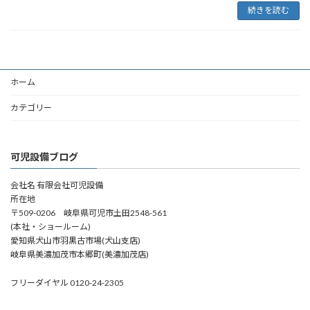
続きを読む
ホーム
カテゴリー
可児設備ブログ
会社名 有限会社可児設備
所在地
〒509-0206 岐阜県可児市土田2548-561
(本社・ショールーム)
愛知県犬山市羽黒古市場(犬山支店)
岐阜県美濃加茂市本郷町(美濃加茂店)
フリーダイヤル 0120-24-2305