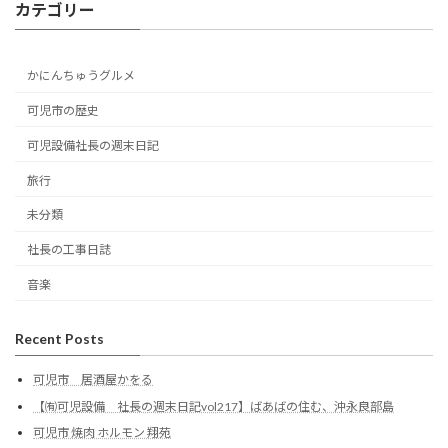
カテゴリー
かにんちゅうグルメ
可児市の歴史
可児設備社長の週末日記
旅行
未分類
社長の工事日誌
音楽
Recent Posts
可児市 居酒屋かをる
【㈲可児設備 社長の週末日記vol217】ばあばの住む、沖永良部島
可児市 焼肉 ホルモン 翔苑