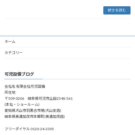
続きを読む
ホーム
カテゴリー
可児設備ブログ
会社名 有限会社可児設備
所在地
〒509-0206 岐阜県可児市土田2548-561
(本社・ショールーム)
愛知県犬山市羽黒古市場(犬山支店)
岐阜県美濃加茂市本郷町(美濃加茂店)
フリーダイヤル 0120-24-2305