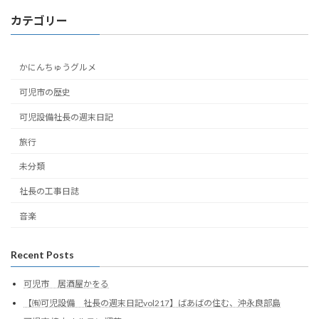
カテゴリー
かにんちゅうグルメ
可児市の歴史
可児設備社長の週末日記
旅行
未分類
社長の工事日誌
音楽
Recent Posts
可児市 居酒屋かをる
【㈲可児設備 社長の週末日記vol217】ばあばの住む、沖永良部島