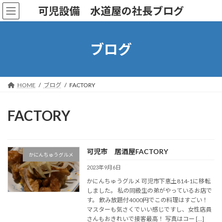
コ
ナ
可児設備 水道屋の社長ブログ
ン
ビ
テ
ゲ
ン
ー
ツ
シ
ブログ
へ
ョ
ス
ン
キ
に
ッ
移
HOME
ブログ
FACTORY
プ
動
FACTORY
可児市 居酒屋FACTORY
かにんちゅうグルメ
2023年9月6日
かにんちゅうグルメ 可児市下恵土814-1に移転
しました。 私の同級生の弟がやっているお店で
す。 飲み放題付4000円でこの料理はすごい！
マスターも気さくでいい感じですし、女性店員
さんもおきれいで接客最高！ 写真はコー […]