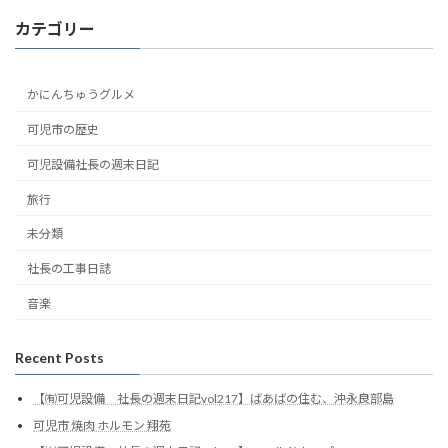
カテゴリー
かにんちゅうグルメ
可児市の歴史
可児設備社長の週末日記
旅行
未分類
社長の工事日誌
音楽
Recent Posts
【㈲可児設備 社長の週末日記vol217】ばあばの住む、沖永良部島
可児市 焼肉 ホルモン 翔苑