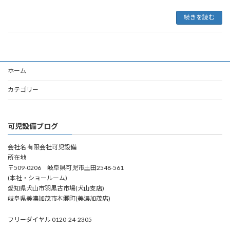
続きを読む
ホーム
カテゴリー
可児設備ブログ
会社名 有限会社可児設備
所在地
〒509-0206 岐阜県可児市土田2548-561
(本社・ショールーム)
愛知県犬山市羽黒古市場(犬山支店)
岐阜県美濃加茂市本郷町(美濃加茂店)
フリーダイヤル 0120-24-2305