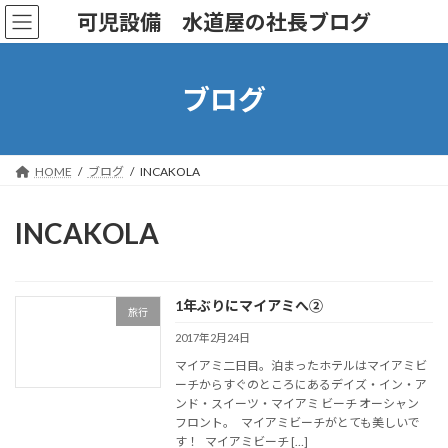
コ
ナ
可児設備 水道屋の社長ブログ
ン
ビ
テ
ゲ
ン
ー
ツ
シ
ブログ
へ
ョ
ス
ン
キ
に
ッ
移
HOME
ブログ
INCAKOLA
プ
動
INCAKOLA
1年ぶりにマイアミへ②
旅行
2017年2月24日
マイアミ二日目。泊まったホテルはマイアミビ
ーチからすぐのところにあるデイズ・イン・ア
ンド・スイーツ・マイアミ ビーチ オーシャン
フロント。 マイアミビーチがとても美しいで
す！ マイアミビーチ […]