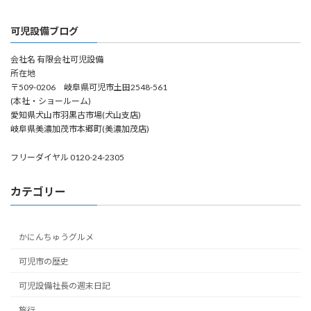
可児設備ブログ
会社名 有限会社可児設備
所在地
〒509-0206 岐阜県可児市土田2548-561
(本社・ショールーム)
愛知県犬山市羽黒古市場(犬山支店)
岐阜県美濃加茂市本郷町(美濃加茂店)
フリーダイヤル 0120-24-2305
カテゴリー
かにんちゅうグルメ
可児市の歴史
可児設備社長の週末日記
旅行