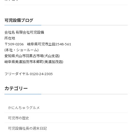
可児設備ブログ
会社名 有限会社可児設備
所在地
〒509-0206 岐阜県可児市土田2548-561
(本社・ショールーム)
愛知県犬山市羽黒古市場(犬山支店)
岐阜県美濃加茂市本郷町(美濃加茂店)
フリーダイヤル 0120-24-2305
カテゴリー
かにんちゅうグルメ
可児市の歴史
可児設備社長の週末日記