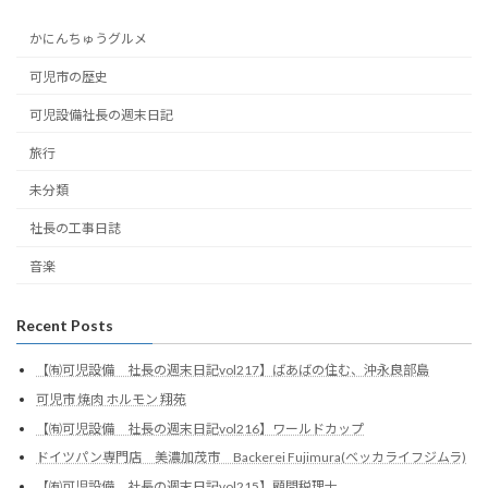
かにんちゅうグルメ
可児市の歴史
可児設備社長の週末日記
旅行
未分類
社長の工事日誌
音楽
Recent Posts
【㈲可児設備 社長の週末日記vol217】ばあばの住む、沖永良部島
可児市 焼肉 ホルモン 翔苑
【㈲可児設備 社長の週末日記vol216】ワールドカップ
ドイツパン専門店 美濃加茂市 Backerei Fujimura(ベッカライフジムラ)
【㈲可児設備 社長の週末日記vol215】顧問税理士