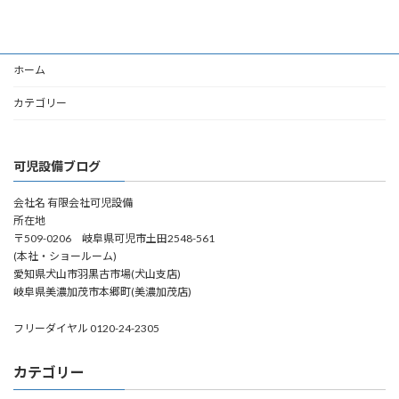
ホーム
カテゴリー
可児設備ブログ
会社名 有限会社可児設備
所在地
〒509-0206 岐阜県可児市土田2548-561
(本社・ショールーム)
愛知県犬山市羽黒古市場(犬山支店)
岐阜県美濃加茂市本郷町(美濃加茂店)
フリーダイヤル 0120-24-2305
カテゴリー