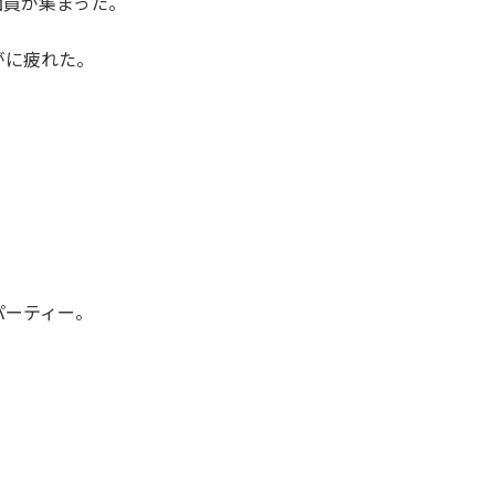
団員が集まった。
がに疲れた。
。
パーティー。