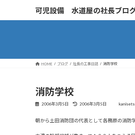
コ
ナ
可児設備 水道屋の社長ブロ
ン
ビ
テ
ゲ
ン
ー
ツ
シ
へ
ョ
ス
ン
キ
に
ッ
移
HOME
ブログ
社長の工事日誌
消防学校
プ
動
消防学校
最
2006年3月5日
2006年3月5日
kanisets
終
更
朝から土田消防団の代表として各務原の消防
新
日
時