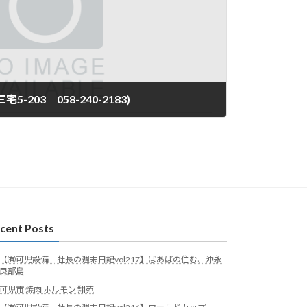
203 058-240-2183)
cent Posts
【㈲可児設備 社長の週末日記vol217】ばあばの住む、沖永
良部島
可児市 焼肉 ホルモン 翔苑