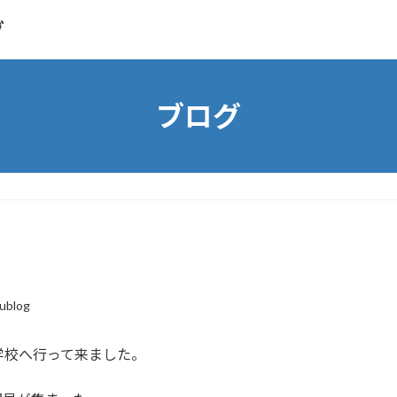
グ
ブログ
ublog
学校へ行って来ました。