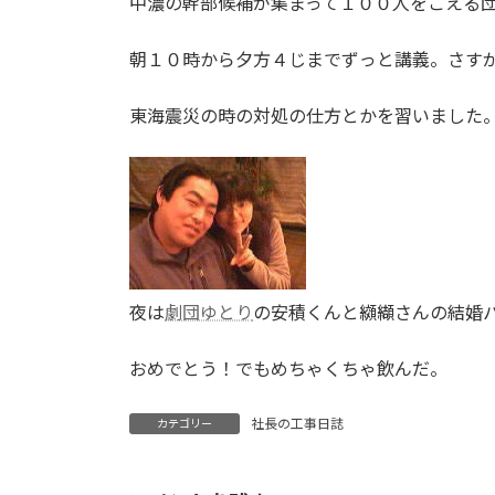
中濃の幹部候補が集まって１００人をこえる
:
朝１０時から夕方４じまでずっと講義。さす
東海震災の時の対処の仕方とかを習いました
夜は
劇団ゆとり
の安積くんと纐纈さんの結婚
おめでとう！でもめちゃくちゃ飲んだ。
社長の工事日誌
カテゴリー