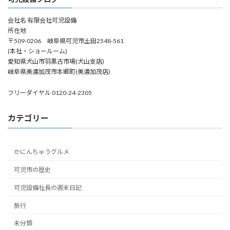
会社名 有限会社可児設備
所在地
〒509-0206 岐阜県可児市土田2548-561
(本社・ショールーム)
愛知県犬山市羽黒古市場(犬山支店)
岐阜県美濃加茂市本郷町(美濃加茂店)
フリーダイヤル 0120-24-2305
カテゴリー
かにんちゅうグルメ
可児市の歴史
可児設備社長の週末日記
旅行
未分類