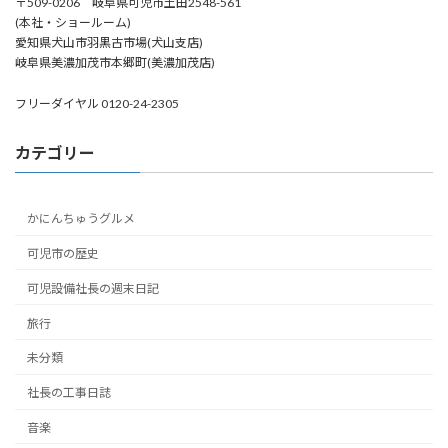
〒509-0206 岐阜県可児市土田2548-561
(本社・ショールーム)
愛知県犬山市羽黒古市場(犬山支店)
岐阜県美濃加茂市本郷町(美濃加茂店)
フリーダイヤル 0120-24-2305
カテゴリー
かにんちゅうグルメ
可児市の歴史
可児設備社長の週末日記
旅行
未分類
社長の工事日誌
音楽