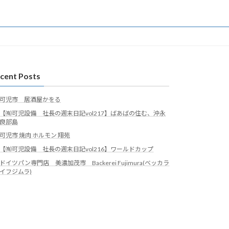
cent Posts
可児市 居酒屋かをる
【㈲可児設備 社長の週末日記vol217】ばあばの住む、沖永
良部島
可児市 焼肉 ホルモン 翔苑
【㈲可児設備 社長の週末日記vol216】ワールドカップ
ドイツパン専門店 美濃加茂市 Backerei Fujimura(ベッカラ
イフジムラ)