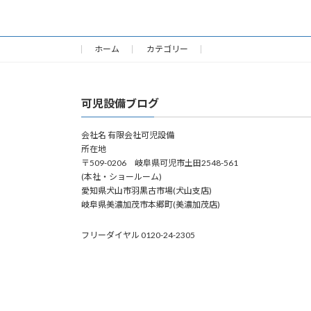
2006年8月18日
ホーム
カテゴリー
可児設備ブログ
会社名 有限会社可児設備
所在地
〒509-0206 岐阜県可児市土田2548-561
(本社・ショールーム)
愛知県犬山市羽黒古市場(犬山支店)
岐阜県美濃加茂市本郷町(美濃加茂店)
フリーダイヤル 0120-24-2305