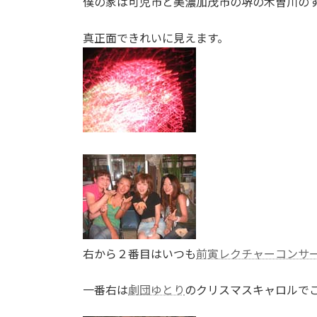
僕の家は可児市と美濃加茂市の堺の木曽川の
:
真正面できれいに見えます。
右から２番目はいつも
前寅レクチャーコンサ
一番右は
劇団ゆとり
のクリスマスキャロルで