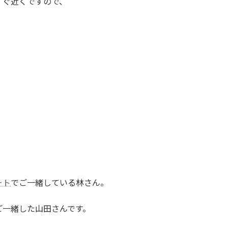
すぐ近くですので、
ート
でご一緒している林さん。
ご一緒した山田さんです。