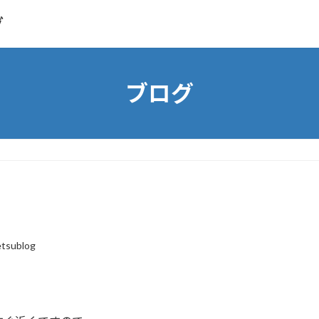
グ
ブログ
etsublog