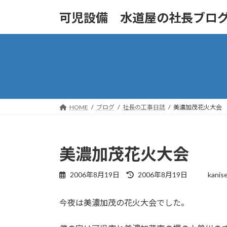
コ
ナ
可児設備 水道屋の社長ブロ
ン
ビ
テ
ゲ
ン
ー
ツ
シ
へ
ョ
ス
ン
キ
に
ッ
移
HOME
ブログ
社長の工事日誌
美濃加茂花火大会
プ
動
美濃加茂花火大会
最
2006年8月19日
2006年8月19日
kanis
終
更
今夜は美濃加茂の花火大会でした。
新
日
時