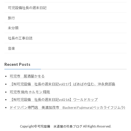
可児設備社長の週末日記
旅行
未分類
社長の工事日誌
音楽
Recent Posts
可児市 居酒屋かをる
【㈲可児設備 社長の週末日記vol217】ばあばの住む、沖永良部島
可児市 焼肉 ホルモン 翔苑
【㈲可児設備 社長の週末日記vol216】ワールドカップ
ドイツパン専門店 美濃加茂市 Backerei Fujimura(ベッカライフジムラ)
Copyright © 可児設備 水道屋の社長ブログ All Rights Reserved.