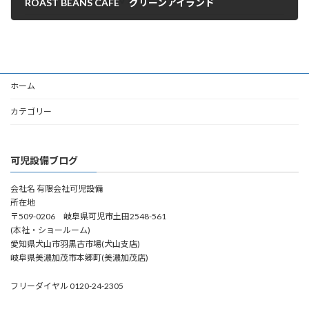
ROAST BEANS CAFE グリーンアイランド
2007年2月16日
ホーム
カテゴリー
可児設備ブログ
会社名 有限会社可児設備
所在地
〒509-0206 岐阜県可児市土田2548-561
(本社・ショールーム)
愛知県犬山市羽黒古市場(犬山支店)
岐阜県美濃加茂市本郷町(美濃加茂店)
フリーダイヤル 0120-24-2305