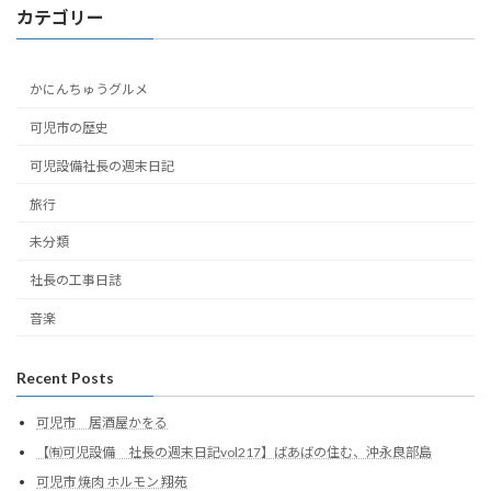
カテゴリー
かにんちゅうグルメ
可児市の歴史
可児設備社長の週末日記
旅行
未分類
社長の工事日誌
音楽
Recent Posts
可児市 居酒屋かをる
【㈲可児設備 社長の週末日記vol217】ばあばの住む、沖永良部島
可児市 焼肉 ホルモン 翔苑