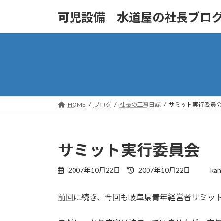
コ
ナ
可児設備 水道屋の社長ブロ
ン
ビ
テ
ゲ
ン
ー
ツ
シ
へ
ョ
ス
ン
キ
に
ッ
移
HOME
ブログ
社長の工事日誌
サミット実行委員
プ
動
サミット実行委員会
最
2007年10月22日
2007年10月22日
kan
終
更
前回
に続き、今回も岐阜県青年経営者サミッ
新
日
時