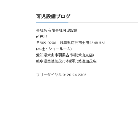
可児設備ブログ
会社名 有限会社可児設備
所在地
〒509-0206 岐阜県可児市土田2548-561
(本社・ショールーム)
愛知県犬山市羽黒古市場(犬山支店)
岐阜県美濃加茂市本郷町(美濃加茂店)
フリーダイヤル 0120-24-2305