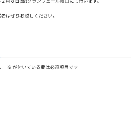
２月８日(金)
グランヴェール岐山
にて行います。
営者はぜひお越しください。
ん。
※
が付いている欄は必須項目です