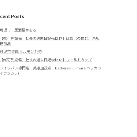
cent Posts
可児市 居酒屋かをる
【㈲可児設備 社長の週末日記vol217】ばあばの住む、沖永
良部島
可児市 焼肉 ホルモン 翔苑
【㈲可児設備 社長の週末日記vol216】ワールドカップ
ドイツパン専門店 美濃加茂市 Backerei Fujimura(ベッカラ
イフジムラ)