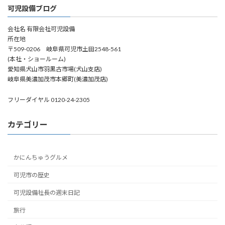
可児設備ブログ
会社名 有限会社可児設備
所在地
〒509-0206 岐阜県可児市土田2548-561
(本社・ショールーム)
愛知県犬山市羽黒古市場(犬山支店)
岐阜県美濃加茂市本郷町(美濃加茂店)
フリーダイヤル 0120-24-2305
カテゴリー
かにんちゅうグルメ
可児市の歴史
可児設備社長の週末日記
旅行