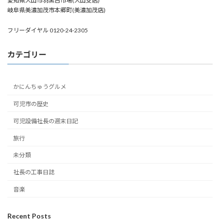
愛知県犬山市羽黒古市場(犬山支店)
岐阜県美濃加茂市本郷町(美濃加茂店)
フリーダイヤル 0120-24-2305
カテゴリー
かにんちゅうグルメ
可児市の歴史
可児設備社長の週末日記
旅行
未分類
社長の工事日誌
音楽
Recent Posts