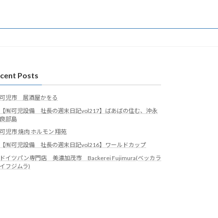
cent Posts
可児市 居酒屋かをる
【㈲可児設備 社長の週末日記vol217】ばあばの住む、沖永
良部島
可児市 焼肉 ホルモン 翔苑
【㈲可児設備 社長の週末日記vol216】ワールドカップ
ドイツパン専門店 美濃加茂市 Backerei Fujimura(ベッカラ
イフジムラ)