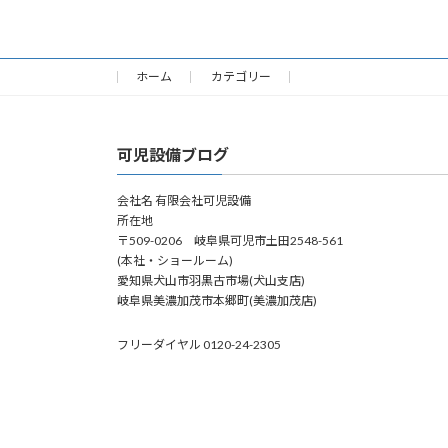
2008年11月5日
ホーム
カテゴリー
可児設備ブログ
会社名 有限会社可児設備
所在地
〒509-0206 岐阜県可児市土田2548-561
(本社・ショールーム)
愛知県犬山市羽黒古市場(犬山支店)
岐阜県美濃加茂市本郷町(美濃加茂店)
フリーダイヤル 0120-24-2305