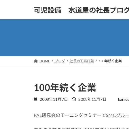
コ
ナ
可児設備 水道屋の社長ブロ
ン
ビ
テ
ゲ
ン
ー
ツ
シ
へ
ョ
ス
ン
キ
に
ッ
移
HOME
ブログ
社長の工事日誌
100年続く企業
プ
動
100年続く企業
最
2008年11月7日
2008年11月7日
kanis
終
更
PAL研究会
のモーニングセミナーで
SMCグル
新
日
時