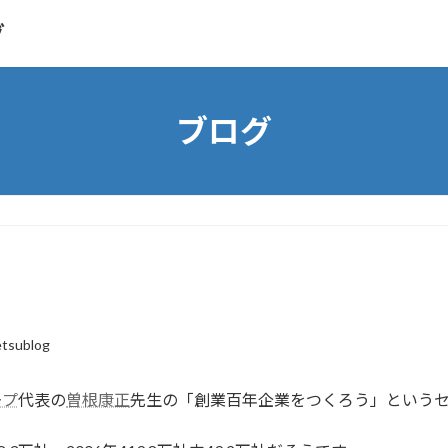
グ
ブログ
etsublog
ープ
代表の
曽根康正
先生の「創業百年企業をつくろう」という