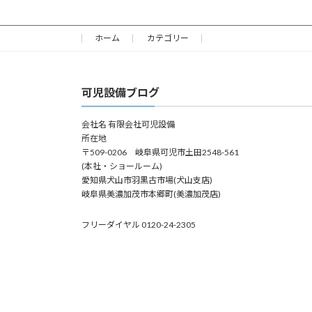
ホーム
カテゴリー
可児設備ブログ
会社名 有限会社可児設備
所在地
〒509-0206 岐阜県可児市土田2548-561
(本社・ショールーム)
愛知県犬山市羽黒古市場(犬山支店)
岐阜県美濃加茂市本郷町(美濃加茂店)
フリーダイヤル 0120-24-2305