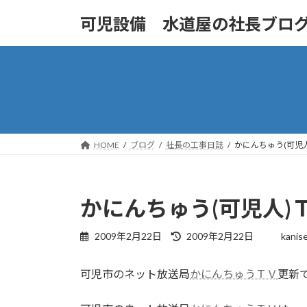
コ
ナ
可児設備 水道屋の社長ブロ
ン
ビ
テ
ゲ
ン
ー
ツ
シ
へ
ョ
ス
ン
キ
に
ッ
移
HOME
ブログ
社長の工事日誌
かにんちゅう(可児
プ
動
かにんちゅう(可児人)
最
2009年2月22日
2009年2月22日
kanis
終
更
可児市のネット放送局
かにんちゅうＴＶ
更新
新
日
時