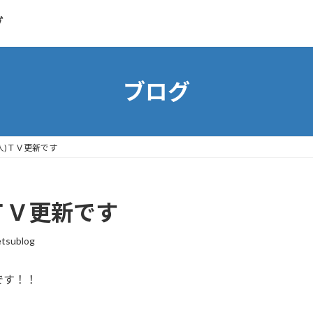
グ
ブログ
人)ＴＶ更新です
ＴＶ更新です
etsublog
です！！