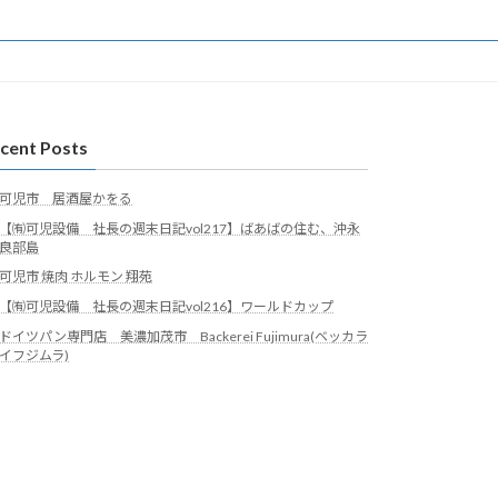
cent Posts
可児市 居酒屋かをる
【㈲可児設備 社長の週末日記vol217】ばあばの住む、沖永
良部島
可児市 焼肉 ホルモン 翔苑
【㈲可児設備 社長の週末日記vol216】ワールドカップ
ドイツパン専門店 美濃加茂市 Backerei Fujimura(ベッカラ
イフジムラ)