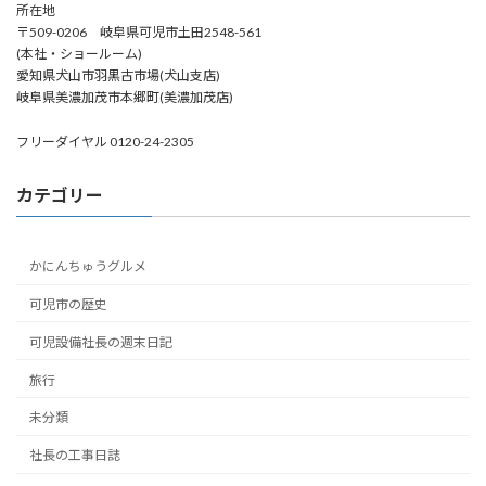
所在地
〒509-0206 岐阜県可児市土田2548-561
(本社・ショールーム)
愛知県犬山市羽黒古市場(犬山支店)
岐阜県美濃加茂市本郷町(美濃加茂店)
フリーダイヤル 0120-24-2305
カテゴリー
かにんちゅうグルメ
可児市の歴史
可児設備社長の週末日記
旅行
未分類
社長の工事日誌