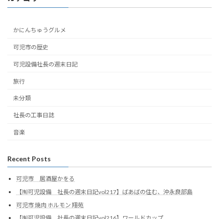
かにんちゅうグルメ
可児市の歴史
可児設備社長の週末日記
旅行
未分類
社長の工事日誌
音楽
Recent Posts
可児市 居酒屋かをる
【㈲可児設備 社長の週末日記vol217】ばあばの住む、沖永良部島
可児市 焼肉 ホルモン 翔苑
【㈲可児設備 社長の週末日記vol216】ワールドカップ