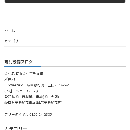
2010年11月30日
ホーム
カテゴリー
可児設備ブログ
会社名 有限会社可児設備
所在地
〒509-0206 岐阜県可児市土田2548-561
(本社・ショールーム)
愛知県犬山市羽黒古市場(犬山支店)
岐阜県美濃加茂市本郷町(美濃加茂店)
フリーダイヤル 0120-24-2305
カテゴリー