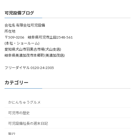
可児設備ブログ
会社名 有限会社可児設備
所在地
〒509-0206 岐阜県可児市土田2548-561
(本社・ショールーム)
愛知県犬山市羽黒古市場(犬山支店)
岐阜県美濃加茂市本郷町(美濃加茂店)
フリーダイヤル 0120-24-2305
カテゴリー
かにんちゅうグルメ
可児市の歴史
可児設備社長の週末日記
旅行