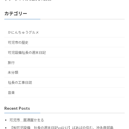
カテゴリー
かにんちゅうグルメ
可児市の歴史
可児設備社長の週末日記
旅行
未分類
社長の工事日誌
音楽
Recent Posts
可児市 居酒屋かをる
【㈲可児設備 社長の週末日記vol217】ばあばの住む、沖永良部島