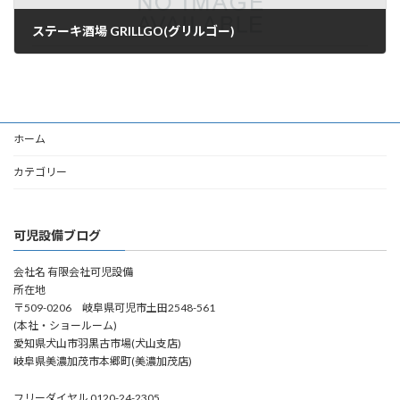
ステーキ酒場 GRILLGO(グリルゴー)
2017年8月10日
ホーム
カテゴリー
可児設備ブログ
会社名 有限会社可児設備
所在地
〒509-0206 岐阜県可児市土田2548-561
(本社・ショールーム)
愛知県犬山市羽黒古市場(犬山支店)
岐阜県美濃加茂市本郷町(美濃加茂店)
フリーダイヤル 0120-24-2305