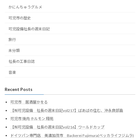
かにんちゅうグルメ
可児市の歴史
可児設備社長の週末日記
旅行
未分類
社長の工事日誌
音楽
Recent Posts
可児市 居酒屋かをる
【㈲可児設備 社長の週末日記vol217】ばあばの住む、沖永良部島
可児市 焼肉 ホルモン 翔苑
【㈲可児設備 社長の週末日記vol216】ワールドカップ
ドイツパン専門店 美濃加茂市 Backerei Fujimura(ベッカライフジムラ)