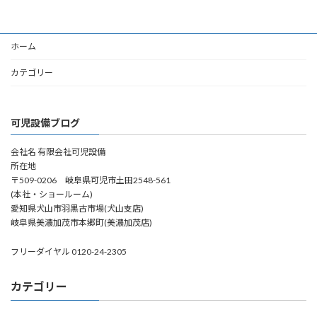
ホーム
カテゴリー
可児設備ブログ
会社名 有限会社可児設備
所在地
〒509-0206 岐阜県可児市土田2548-561
(本社・ショールーム)
愛知県犬山市羽黒古市場(犬山支店)
岐阜県美濃加茂市本郷町(美濃加茂店)
フリーダイヤル 0120-24-2305
カテゴリー