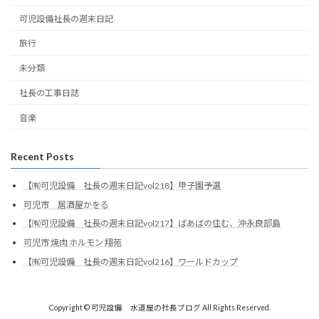
可児設備社長の週末日記
旅行
未分類
社長の工事日誌
音楽
Recent Posts
【㈲可児設備 社長の週末日記vol218】甲子園予選
可児市 居酒屋かをる
【㈲可児設備 社長の週末日記vol217】ばあばの住む、沖永良部島
可児市 焼肉 ホルモン 翔苑
【㈲可児設備 社長の週末日記vol216】ワールドカップ
Copyright © 可児設備 水道屋の社長ブログ All Rights Reserved.