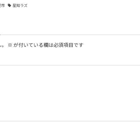
児市
星知ラズ
ん。
※
が付いている欄は必須項目です