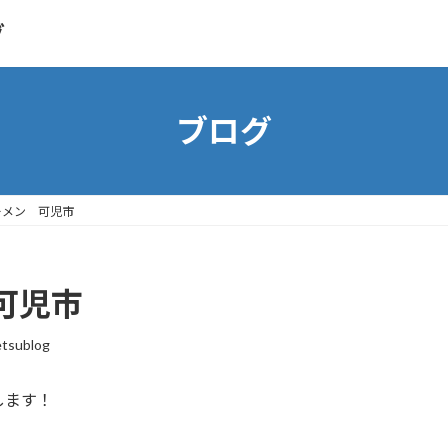
グ
ブログ
ーメン 可児市
可児市
etsublog
します！