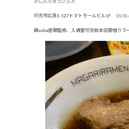
かにんちゅうグルメ
:
可児市広見5-127トマトモールビル1F
0574-
鶏soba座銀監修、入魂堂可児総本店間借りラ