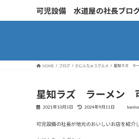
コ
ナ
可児設備 水道屋の社長ブロ
ン
ビ
テ
ゲ
ン
ー
ツ
シ
へ
ョ
ス
ン
キ
に
ッ
移
HOME
ブログ
かにんちゅうグルメ
星知ラズ ラ
プ
動
星知ラズ ラーメン 
最
2021年10月5日
2024年9月11日
kanis
終
更
可児設備の社長が地元のおいしいお店を紹介
新
日
時