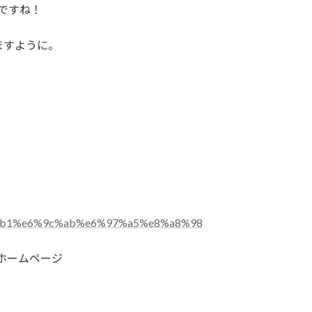
ですね！
ますように。
e9%80%b1%e6%9c%ab%e6%97%a5%e8%a8%98
ホームページ