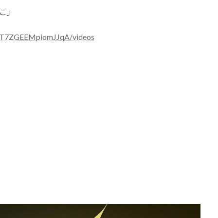
りこ」
DPT7ZGEEMpiomJJqA/videos