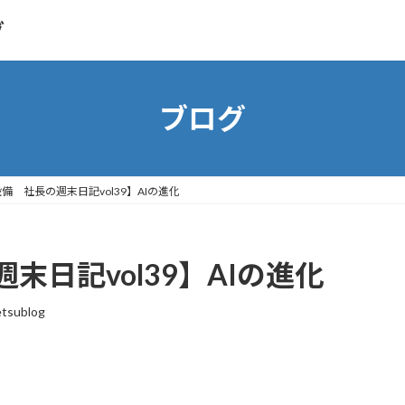
グ
ブログ
備 社長の週末日記vol39】AIの進化
日記vol39】AIの進化
etsublog