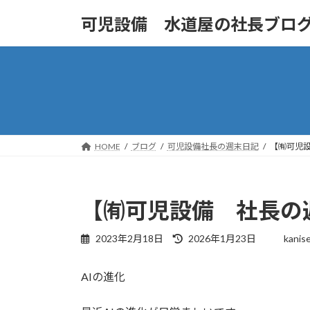
コ
ナ
可児設備 水道屋の社長ブロ
ン
ビ
テ
ゲ
ン
ー
ツ
シ
へ
ョ
ス
ン
キ
に
ッ
移
HOME
ブログ
可児設備社長の週末日記
【㈲可児設
プ
動
【㈲可児設備 社長の週末
最
2023年2月18日
2026年1月23日
kanis
終
更
AIの進化
新
日
時