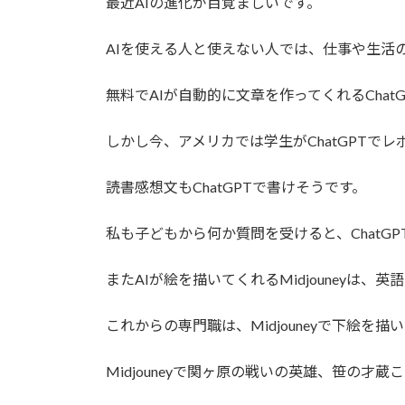
最近AIの進化が目覚ましいです。
:
AIを使える人と使えない人では、仕事や生活
無料でAIが自動的に文章を作ってくれるCha
しかし今、アメリカでは学生がChatGPTで
読書感想文もChatGPTで書けそうです。
私も子どもから何か質問を受けると、ChatG
またAIが絵を描いてくれるMidjouney
これからの専門職は、Midjouneyで下絵
Midjouneyで関ヶ原の戦いの英雄、笹の才