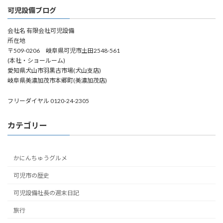
可児設備ブログ
会社名 有限会社可児設備
所在地
〒509-0206 岐阜県可児市土田2548-561
(本社・ショールーム)
愛知県犬山市羽黒古市場(犬山支店)
岐阜県美濃加茂市本郷町(美濃加茂店)
フリーダイヤル 0120-24-2305
カテゴリー
かにんちゅうグルメ
可児市の歴史
可児設備社長の週末日記
旅行