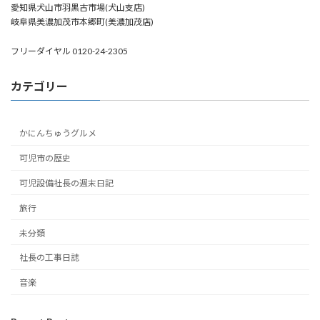
愛知県犬山市羽黒古市場(犬山支店)
岐阜県美濃加茂市本郷町(美濃加茂店)
フリーダイヤル 0120-24-2305
カテゴリー
かにんちゅうグルメ
可児市の歴史
可児設備社長の週末日記
旅行
未分類
社長の工事日誌
音楽