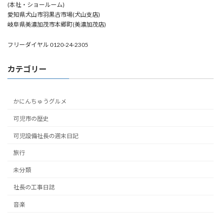
(本社・ショールーム)
愛知県犬山市羽黒古市場(犬山支店)
岐阜県美濃加茂市本郷町(美濃加茂店)
フリーダイヤル 0120-24-2305
カテゴリー
かにんちゅうグルメ
可児市の歴史
可児設備社長の週末日記
旅行
未分類
社長の工事日誌
音楽