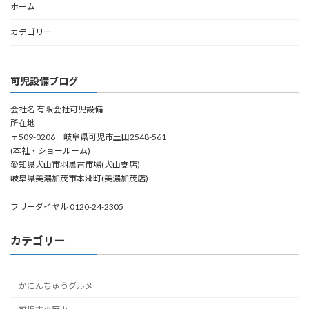
ホーム
カテゴリー
可児設備ブログ
会社名 有限会社可児設備
所在地
〒509-0206 岐阜県可児市土田2548-561
(本社・ショールーム)
愛知県犬山市羽黒古市場(犬山支店)
岐阜県美濃加茂市本郷町(美濃加茂店)
フリーダイヤル 0120-24-2305
カテゴリー
かにんちゅうグルメ