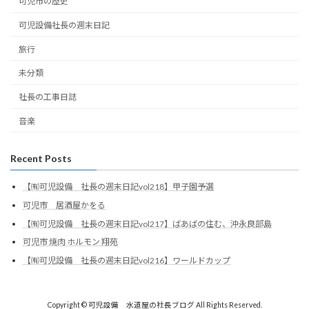
可児市の歴史
可児設備社長の週末日記
旅行
未分類
社長の工事日誌
音楽
Recent Posts
【㈲可児設備 社長の週末日記vol218】甲子園予選
可児市 居酒屋かをる
【㈲可児設備 社長の週末日記vol217】ばあばの住む、沖永良部島
可児市 焼肉 ホルモン 翔苑
【㈲可児設備 社長の週末日記vol216】ワールドカップ
Copyright © 可児設備 水道屋の社長ブログ All Rights Reserved.