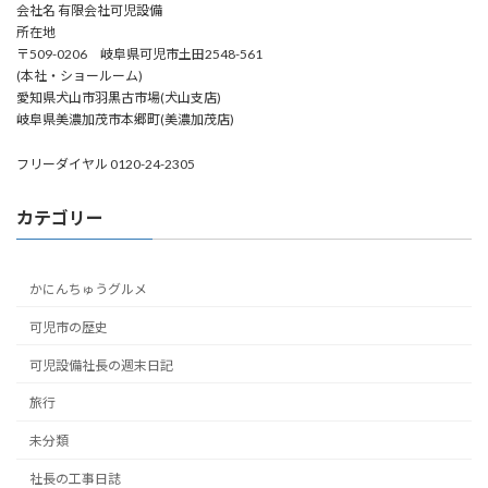
会社名 有限会社可児設備
所在地
〒509-0206 岐阜県可児市土田2548-561
(本社・ショールーム)
愛知県犬山市羽黒古市場(犬山支店)
岐阜県美濃加茂市本郷町(美濃加茂店)
フリーダイヤル 0120-24-2305
カテゴリー
かにんちゅうグルメ
可児市の歴史
可児設備社長の週末日記
旅行
未分類
社長の工事日誌