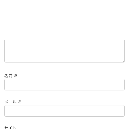
欄は必須項目です
コメント
※
名前
※
メール
※
サイト