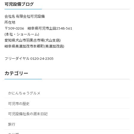
可児設備ブログ
会社名 有限会社可児設備
所在地
〒509-0206 岐阜県可児市土田2548-561
(本社・ショールーム)
愛知県犬山市羽黒古市場(犬山支店)
岐阜県美濃加茂市本郷町(美濃加茂店)
フリーダイヤル 0120-24-2305
カテゴリー
かにんちゅうグルメ
可児市の歴史
可児設備社長の週末日記
旅行