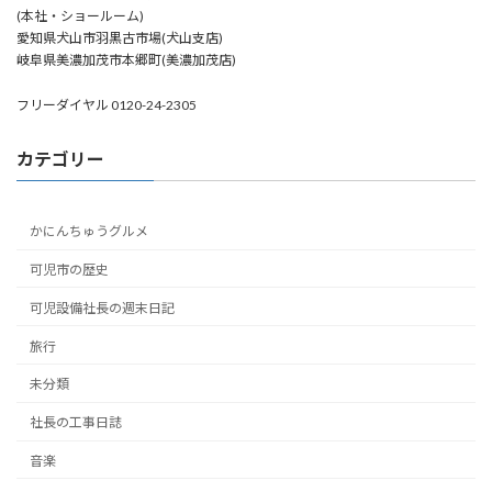
(本社・ショールーム)
愛知県犬山市羽黒古市場(犬山支店)
岐阜県美濃加茂市本郷町(美濃加茂店)
フリーダイヤル 0120-24-2305
カテゴリー
かにんちゅうグルメ
可児市の歴史
可児設備社長の週末日記
旅行
未分類
社長の工事日誌
音楽